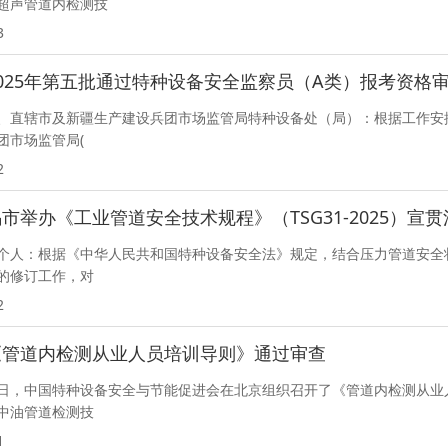
超声管道内检测技
3
025年第五批通过特种设备安全监察员（A类）报考资格
、直辖市及新疆生产建设兵团市场监管局特种设备处（局）：根据工作安
团市场监管局(
2
市举办《工业管道安全技术规程》（TSG31-2025）宣
个人：根据《中华人民共和国特种设备安全法》规定，结合压力管道安全
的修订工作，对
2
《管道内检测从业人员培训导则》通过审查
月23日，中国特种设备安全与节能促进会在北京组织召开了《管道内检测从
中油管道检测技
1