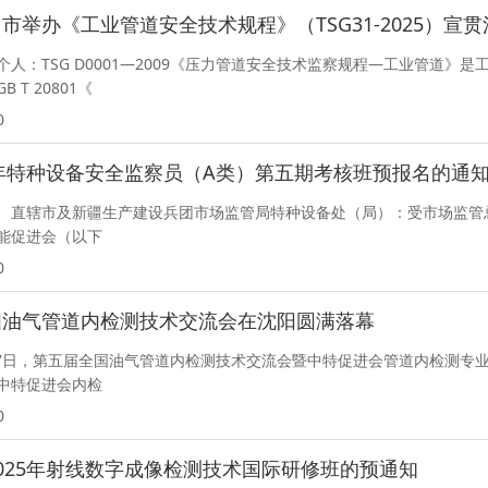
市举办《工业管道安全技术规程》（TSG31-2025）宣
个人：TSG D0001—2009《压力管道安全技术监察规程—工业管道》
 T 20801《
0
5年特种设备安全监察员（A类）第五期考核班预报名的通
、直辖市及新疆生产建设兵团市场监管局特种设备处（局）：受市场监管
能促进会（以下
0
国油气管道内检测技术交流会在沈阳圆满落幕
至17日，第五届全国油气管道内检测技术交流会暨中特促进会管道内检测专
中特促进会内检
0
025年射线数字成像检测技术国际研修班的预通知