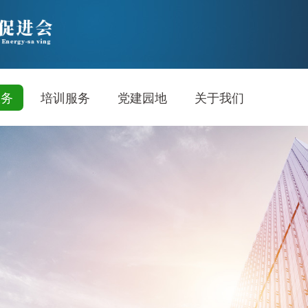
服务
培训服务
党建园地
关于我们