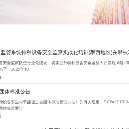
监管系统特种设备安全监察实战化培训(攀西地区)在攀枝
备安全监察队伍专业化建设，切实提升特种设备安全监察人员发现问题和
平，2025年10
3
8号团体标准公告
设备安全与节能促进会团体标准管理办法》的有关规定，T CPASE PT 04
团体标准通过
0