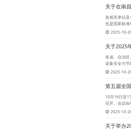
关于在南昌
各相关单位及
也是国家标准GB
2025-10-2
关于202
各省、自治区
设备安全与节
2025-10-2
第五届全
10月16日
召开。会议由
2025-10-2
关于举办2