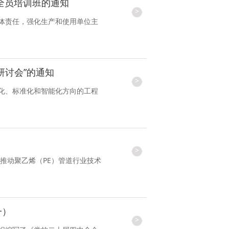
全员培训班的通知
>
体责任，强化生产和使用单位主
研讨会”的通知
>
化、标准化和智能化方向的工程
>
推动聚乙烯（PE）管道行业技术
一）
>