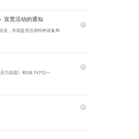
5）宣贯活动的通知
>
状况，市场监管总局特种设备局
>
《压力容器》和GB T4732—
>