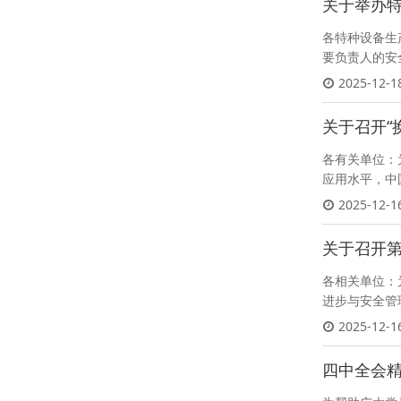
关于举办
各特种设备生
要负责人的安
2025-12-1
关于召开“
各有关单位：
应用水平，中
2025-12-1
关于召开第
各相关单位：
进步与安全管
2025-12-1
四中全会