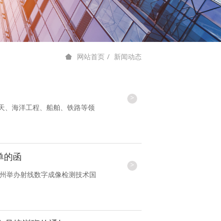
新闻动态
网站首页
>
天、海洋工程、船舶、铁路等领
单的函
>
在苏州举办射线数字成像检测技术国