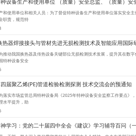
特种设备生产和使用单位 （质量）安全总监、（质量）安
产和使用单位和相关人员：为了督促特种设备生产和使用单位落实安全主
全职责，规范特
8
换热器焊接接头与管材先进无损检测技术及智能应用国际
为推动我国换热器及传热设备关键部位无损检测技术发展，提升其在数字
国特种设备安全
6
四届聚乙烯(PE)管道检验检测探测 技术交流会的预通知
为落实市场监管总局特种设备局《2025年特种设备安全监察工作要点》，
理水平提升，助
6
精神学习：党的二十届四中全会《建议》学习辅导百问（