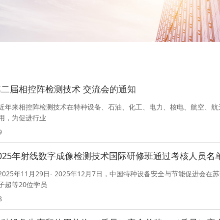
二届相控阵检测技术 交流会的通知
近年来相控阵检测技术在特种设备、石油、化工、电力、核电、航空、航
用，为促进行业
9
025年射线数字成像检测技术国际研修班通过考核人员名
025年11月29日- 2025年12月7日，中国特种设备安全与节能促进会
子超等20位学员
8