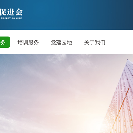
服务
培训服务
党建园地
关于我们