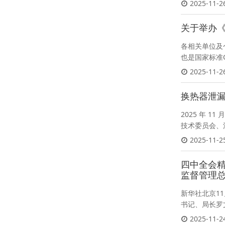
2025-11-2
关于举办《
各相关单位及
也是国家标准GB
2025-11-2
换热器泄
2025 年 
技术委员会、
2025-11-2
四中全会
监督管理
新华社北京1
书记、局长罗
2025-11-2