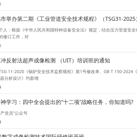
5
市举办第二期《工业管道安全技术规程》（TSG31-202
个人：根据《中华人民共和国特种设备安全法》规定，结合压力管道安全
的修订工作，对
5
冲反射法超声成像检测 （UIT）培训班的通知
G 11-2020《锅炉安全技术监察规程》第1号修改单、GB T 150-2024
容器分析设计》均新增
4
神学习：四中全会提出的“十二项”战略任务，你知道吗?
共产党员”公众号
4
射线数字成像检测技术国际研修班开班