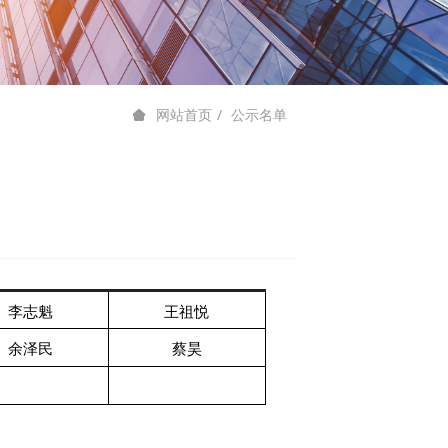
公示名单
网站首页
李志魁
王祖悦
余泽民
蔡昊