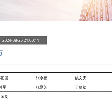
 2024-08-25 21:00:11
市
邵正国
张永福
姚文庆
韩军
张勤芳
丁建勋
罗国良