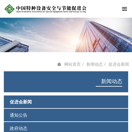
新闻动态
促进会新闻
网站首页
新闻动态
促进会新闻
通知公告
政府动态