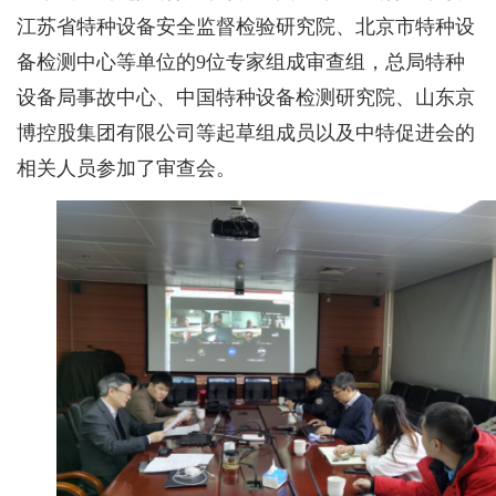
江苏省特种设备安全监督检验研究院、北京市特种设
备检测中心等单位的9位专家组成审查组，总局特种
设备局事故中心、中国特种设备检测研究院、山东京
博控股集团有限公司等起草组成员以及中特促进会的
相关人员参加了审查会。