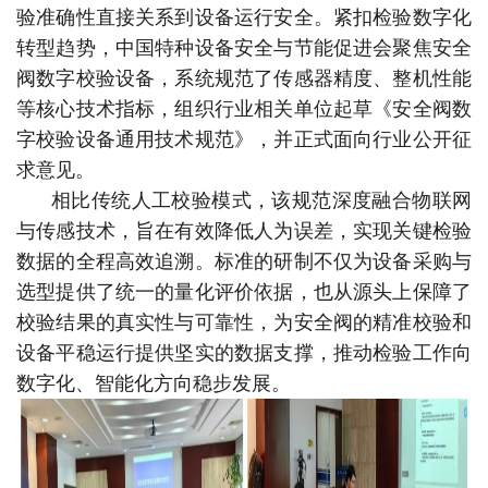
验准确性直接关系到设备运行安全。紧扣检验数字化
转型趋势，中国特种设备安全与节能促进会聚焦安全
阀数字校验设备，系统规范了传感器精度、整机性能
等核心技术指标，组织行业相关单位起草《安全阀数
字校验设备通用技术规范》，并正式面向行业公开征
求意见。
相比传统人工校验模式，该规范深度融合物联网
与传感技术，旨在有效降低人为误差，实现关键检验
数据的全程高效追溯。标准的研制不仅为设备采购与
选型提供了统一的量化评价依据，也从源头上保障了
校验结果的真实性与可靠性，为安全阀的精准校验和
设备平稳运行提供坚实的数据支撑，推动检验工作向
数字化、智能化方向稳步发展。