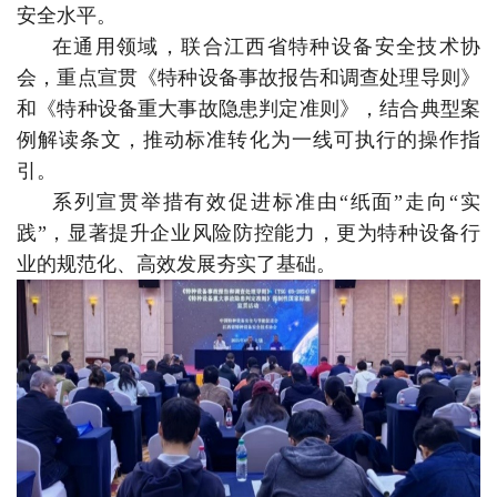
安全水平。
在通用领域，联合江西省特种设备安全技术协
会，重点宣贯《特种设备事故报告和调查处理导则》
和《特种设备重大事故隐患判定准则》，结合典型案
例解读条文，推动标准转化为一线可执行的操作指
引。
系列宣贯举措有效促进标准由“纸面”走向“实
践”，显著提升企业风险防控能力，更为特种设备行
业的规范化、高效发展夯实了基础。