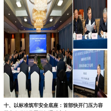
十、以标准筑牢安全底座：首部快开门压力容