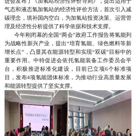
进会发布了《加氢站经济性评价导则》，提出适用于
气态和液态氢加氢站的经济性评价方法，首次引入减
碳理念，填补国内空白，为加氢站投资决策、运营管
理及经济性分析提供了科学依据和技术支撑。
今年刚闭幕的全国“两会”政府工作报告将氢能列
为战略性新兴产业，提出“培育氢能、绿色燃料等新
增长点”，凸显其在能源转型和实现“双碳”目标中的
重要作用。中特促进会依托氢能装备工作委员会平
台，积极推进标准化建设，目前已立项6个标准项
目，发布4项氢能团体标准，为推动行业高质量发展
和能源转型提供了坚实支撑。