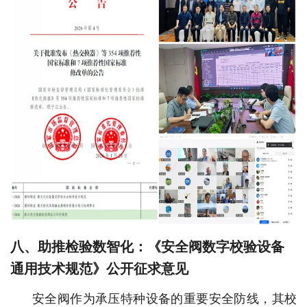
八、
助推检验数智化：《安全阀数字校验设备
通用技术规范》公开征求意见
安全阀作为承压特种设备的重要安全防线，其校