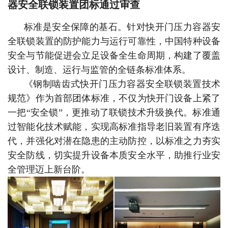
器安全联锁装置团标通过审查
标准是安全保障的基石。针对快开门压力容器安
全联锁装置的防护能力与运行可靠性，中国特种设备
安全与节能促进会立足设备全生命周期，构建了覆盖
设计、制造、运行与监管的全链条标准体系。
《钢制啮齿式快开门压力容器安全联锁装置技术
规范》作为首部团体标准，不仅为快开门设备上紧了
一把“安全锁”，更推动了联锁技术升级换代。标准通
过智能化技术赋能，实现高标准指导老旧装置有序迭
代，并强化对潜在隐患的主动防控，以标准之力夯实
安全防线，切实提升设备本质安全水平，助推行业安
全管理迈上新台阶。