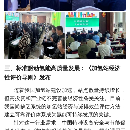
三、
标准驱动氢能高质量发展：《加氢站经济
性评价导则》发布
随着我国加氢站建设加速，站点数量持续增长，
但高投资和产业链不完善使经济性备受关注。目前，
我国尚缺乏系统的加氢站经济与减排效益评估方法，
建立可靠评价体系成为氢能可持续发展的关键。
针对这一行业需求，中国特种设备安全与节能促