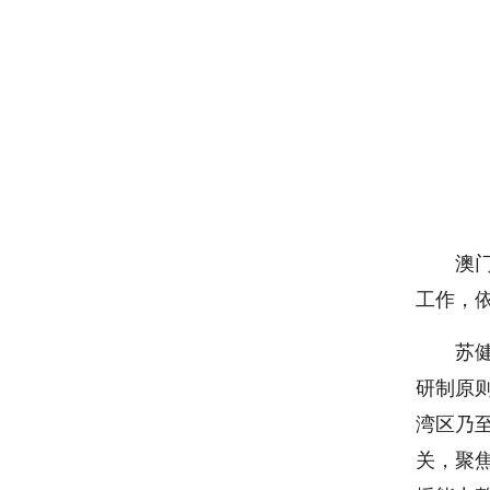
澳
工作，
苏
研制原
湾区乃
关，聚