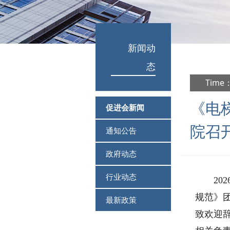
新闻动
态
Time：
《电
促进会新闻
院召
通知公告
政府动态
行业动态
2
规范》
最新政策
致欢迎