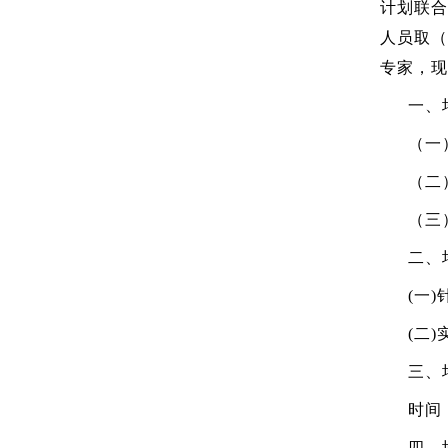
计划联合
人员取（
专家，现
一、
（一
（二
（三
二、
(一
(二
三、
时间：
四、