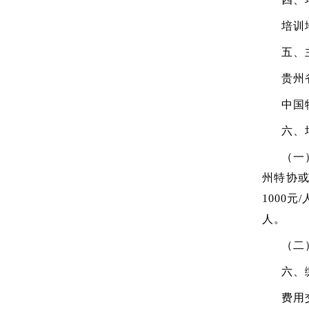
培训
五、
贵州
中国
六、
（一
州特协或
1000
人。
（二
六、
费用