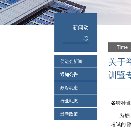
新闻动
态
Time：
关于
促进会新闻
训暨
通知公告
政府动态
行业动态
各特种设
最新政策
为帮
考试的需