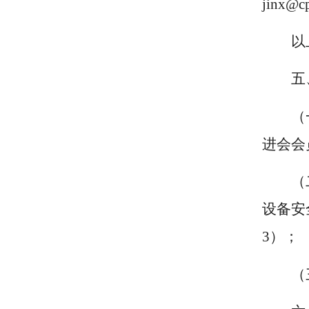
jinx@c
以
五
（
进会会
（
设备安
3）；
（