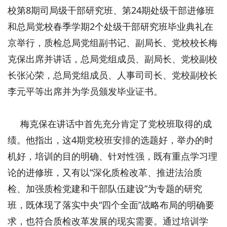
校第8期司局级干部研究班、第24期处级干部进修班
和总局党校春季学期2个处级干部研究班毕业典礼在
京举行，质检总局党组副书记、副局长、党校校长梅
克保出席并讲话，总局党组成员、副局长、党校副校
长张沁荣，总局党组成员、人事司司长、党校副校长
李元平等出席并为学员颁发毕业证书。
梅克保在讲话中首先充分肯定了党校班取得的成
绩。他指出，这4期党校班安排的选题好，举办的时
机好，培训的目的明确、针对性强，既有重点学习理
论的进修班，又有以“深化质检改革、推进法治质
检、加强质检党建和干部队伍建设”为专题的研究
班，既体现了落实中央“四个全面”战略布局的明确要
求，也符合质检改革发展的现实需要。通过培训学