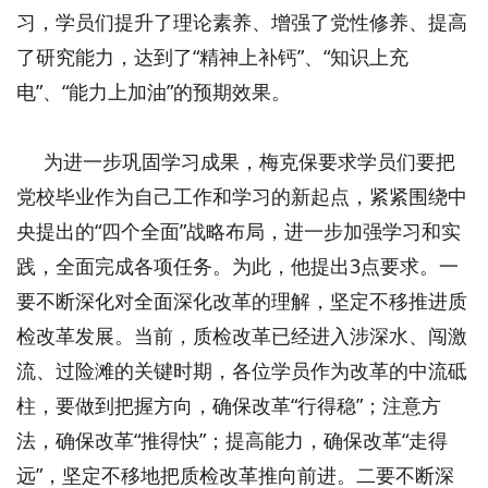
习，学员们提升了理论素养、增强了党性修养、提高
了研究能力，达到了“精神上补钙”、“知识上充
电”、“能力上加油”的预期效果。
为进一步巩固学习成果，梅克保要求学员们要把
党校毕业作为自己工作和学习的新起点，紧紧围绕中
央提出的“四个全面”战略布局，进一步加强学习和实
践，全面完成各项任务。为此，他提出3点要求。一
要不断深化对全面深化改革的理解，坚定不移推进质
检改革发展。当前，质检改革已经进入涉深水、闯激
流、过险滩的关键时期，各位学员作为改革的中流砥
柱，要做到把握方向，确保改革“行得稳”；注意方
法，确保改革“推得快”；提高能力，确保改革“走得
远”，坚定不移地把质检改革推向前进。二要不断深