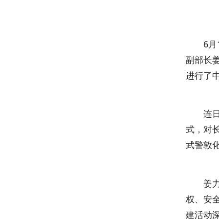
6月1
副部长
进行了
连日来
式，对
武警敦
姜力对
权、安
建活动