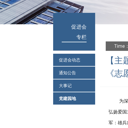
促进会
专栏
Time：
【主
促进会动态
《志
通知公告
大事记
党建园地
为
弘扬爱国
军：雄兵