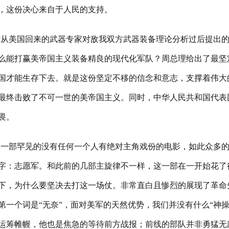
，这份决心来自于人民的支持。
对从美国回来的武器专家对敌我双方武器装备理论分析过后提出
么能打赢美帝国主义装备精良的现代化军队？周总理给出了最坚
国才能生存下去。就是这份坚定不移的信念和意志，支撑着伟大
最终击败了不可一世的美帝国主义。同时，中华人民共和国代表
畏。
是一部罕见的没有任何一个人有绝对主角戏份的电影，如此众多
字：志愿军。和此前的几部主旋律不一样，这一部在一开始花了
下，为什么要坚决去打这一场仗。非常直白且惨烈的展现了革命先
第一个词是“无奈”，面对美军的天然优势，我们并没有什么“神
运筹帷幄，他也是焦急的等待前方战报；前线的部队并非勇猛无