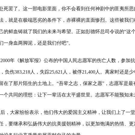
赴死罢了。这一部电影里面，你不会看到任何神剧中的匪夷所思
法，就是在极端恶劣的条件下，赤裸裸的直面惨烈。这些被我们
己的鲜血铸就了我们的未来与希望。正如彭德怀总司令说的“这
们一身血两脚泥，还是我们付吧”。
2000年《解放军报》公布的中国人民志愿军的伤亡人数，参加抗
08人，负伤383,218人，失踪25,621人，被俘21,400人。离
留在了那片陌生的土地上。“吾辈之志，保家之愿”，志愿军是最
一个共同的理想：让下一辈活在太平盛世里。志愿军不能预知未
影后，大家纷纷表示，他们伟大的爱国主义精神，让我们上了一
任，要继承和弘扬伟大的抗美援朝精神，以更加饱满的热情、更