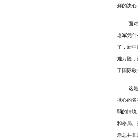
鲜的决心
面
愿军凭什
了，新中
难万险，
了国际敬
这
揪心的名
弱的情境
和格局。
老总并非