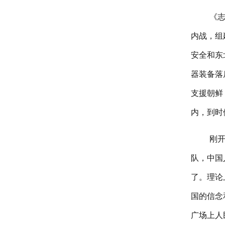
《志
内战，组
安全和东
器装备落
支援朝鲜
内，到时
刚
队，中国
了。理论
国的信念
广场上人