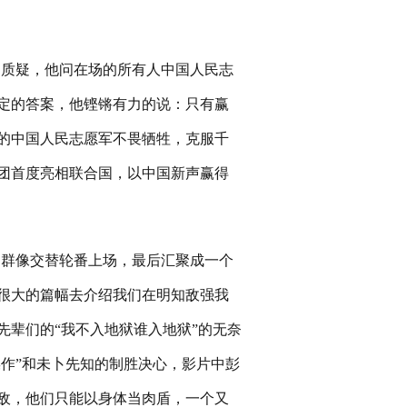
的质疑，他问在场的所有人中国人民志
定的答案，他铿锵有力的说：只有赢
的中国人民志愿军不畏牺牲，克服千
团首度亮相联合国，以中国新声赢得
的群像交替轮番上场，最后汇聚成一个
很大的篇幅去介绍我们在明知敌强我
辈们的“我不入地狱谁入地狱”的无奈
操作”和未卜先知的制胜决心，影片中彭
敌，他们只能以身体当肉盾，一个又