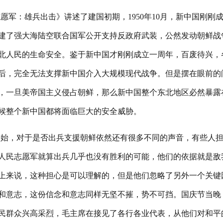
愿军：雄兵出击》讲述了建国初期，1950年10月，新中国刚
建了强大海陆空联合国军公开支持反政府武装，公然发动朝鲜战
北人民的生命安全。鉴于新中国才刚刚成立一周年，百废待兴，
后，完全无法支撑新中国介入大规模现代战争。但是摆在眼前的
，一旦美帝国主义侵占朝鲜，那么新中国整个东北地区必然暴露
候整个新中国都将面临巨大的安全威胁。
开始，对于是否出兵支援朝鲜依然还有很多不同的声音，有些人
人民志愿军就算出兵几乎也没有胜利的可能，他们的依据就是敌
上来说，这种担心是可以理解的，但是他们忽略了另外一个关键
和意志，这份信念和意志同样无坚不摧，势不可挡。国庆节当晚
民群众兴高采烈，毛主席在接见了各行各业代表，从他们对和平