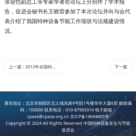
张迎恺副总工等专家学者在论坛上分别作了学术报
告，促进会秘书长王晓雷参加了本次论坛并向与会代
表介绍了我国特种设备节能工作现状与法规建设情
况。
上一篇
: 2012年全国特种设备安全监察工作座谈会在呼和浩特召开
下一篇
通讯地址：北京市朝阳区北土城东路9号院1号楼华丰大厦6层 邮政编
码：100000 联系电话：010-87993310 电子邮箱：
cpase@cpase.org.cn
京ICP备14044605号
Copyright © 2024 All Rights Reserved 中国特种设备安全与节能
促进会