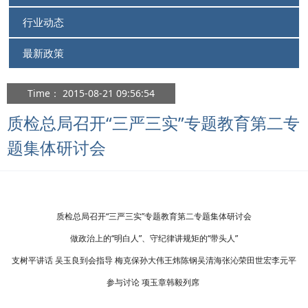
行业动态
最新政策
Time： 2015-08-21 09:56:54
质检总局召开“三严三实”专题教育第二专
题集体研讨会
质检总局召开“三严三实”专题教育第二专题集体研讨会
做政治上的“明白人”、守纪律讲规矩的“带头人”
支树平讲话 吴玉良到会指导 梅克保孙大伟王炜陈钢吴清海张沁荣田世宏李元平
参与讨论 项玉章韩毅列席