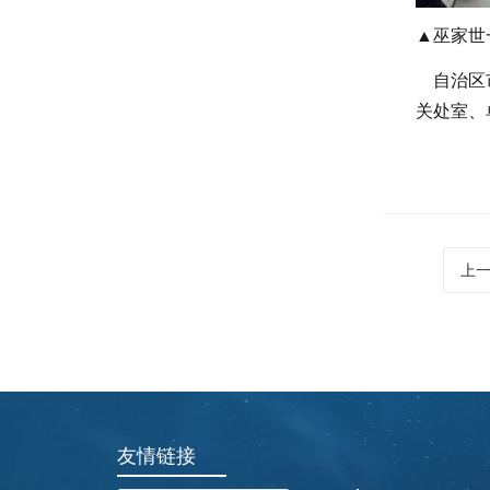
▲巫家世
自治区市
关处室、
上
友情链接