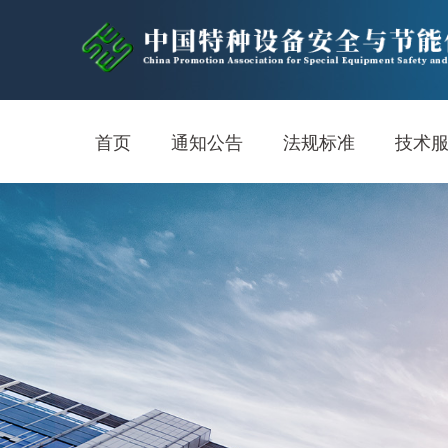
首页
通知公告
法规标准
技术