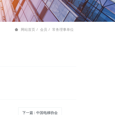
会员
常务理事单位
网站首页
下一篇
: 中国电梯协会