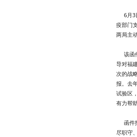
6月3
疫部门
两局主
该函件
导对福
次的战
报。去
试验区
有力帮
函件指
尽职守