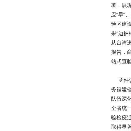
著，展
应“早”
验区建
果“边
从台湾进
报告，
站式查
函件认
务福建
队伍深
全省统
验检疫
取得显