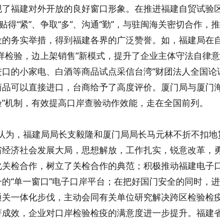
现了福建对外开放的良好窗口形象。在推进福建自贸试验
、贴得“紧”、争取“多”、沟通“勤”，与驻闽海关密切合作
设的务实举措，得到福建各界的广泛赞誉。如，福建局在
抽样检验，边上架销售”新模式，提升了企业主体守法自律
口的小家电、白酒等商品试点采信台湾“财团法人全国论证
商品可以直接进口，台商给予了高度评价。厦门局与厦门海
验”机制，有效提高口岸查验动作效能，走在全国前列。
为，福建局局长支毅隆和厦门局局长马元林不折不扣地
省经济社会发展大局，思想解放，工作扎实，锐意改革，
化关检合作，树立了关检合作的典范；积极推动福建电子
一的“单一窗口”电子口岸平台；在把好国门安全的同时，
通关一体化步伐，主动会同有关单位研究解决跨区检验检
著成效，企业对口岸检验检疫的满意度进一步提升。福建