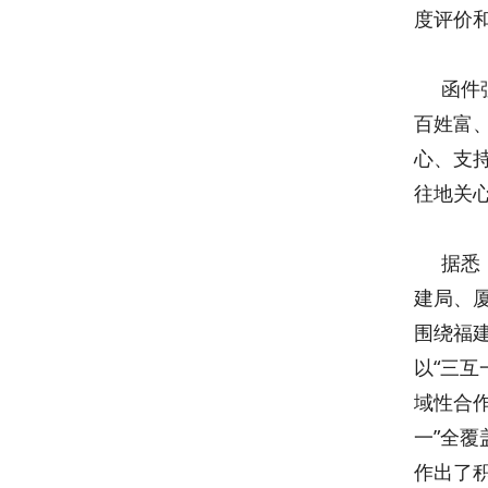
度评价
函件强
百姓富
心、支
往地关
据悉，
建局、
围绕福
以“三互
域性合
一”全覆
作出了