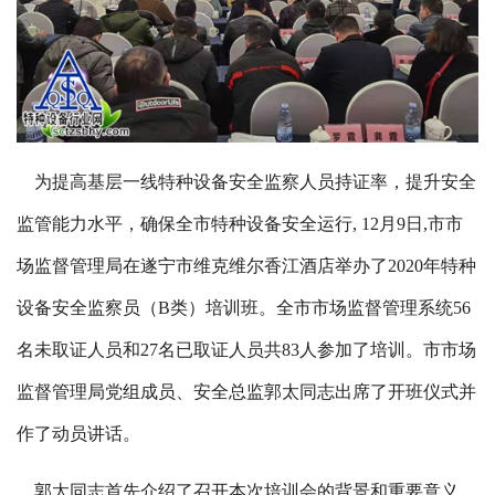
为提高基层
一线
特种设备安全监察人员持证
率，提
升安全
监管
能力水平，确保全市特种设备安全运行, 12月9日,市市
场监督管理局在遂宁市维克维尔香江酒店举办了2020年特种
设备安全监察员（B类）培训班。全市市场监督管理系统5
6
名未取证人员和
27
名已取证人员共83人参加了培训。市市场
监督管理局党组成员、安全
总监
郭太同志出席了开班仪式并
作了动员讲话。
郭太同志首先
介绍了召开本次培训会的背景和重要
意义，