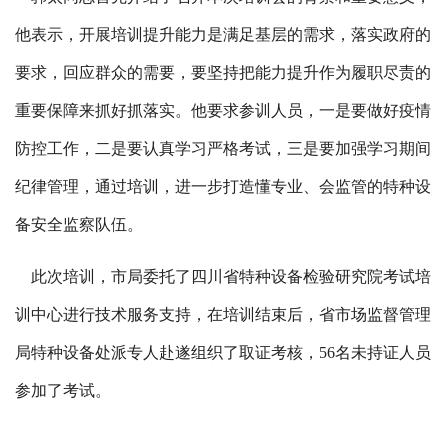
他表示，开展
培训提升能力是
满足
基层的需求，
落实
政府的
要求，
回应
群众的需要
，
要坚持把能力提升作为履职尽责的
重要
保障来抓好
抓落实。
他要求参训
人员，一是要
做好
疫情
防控
工作
，二是要
认真学习
严格考试，三是要加强
学习
期间
纪律管理
，通过培训，进一步打造懂专业、会监管的特种设
备安全监察队伍。
此次培训，市局
委托了
四川省特种
设备检验研究院考试培
训中心进行
技术
服务支持，在
培训结束后，省市场监督管理
局特种设备
处
派专人
赴遂
组织了取证考核，5
6名
未
持证人员
参加了
考试
。