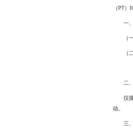
（PT
一
（一
（
报
二
仅
动。
三