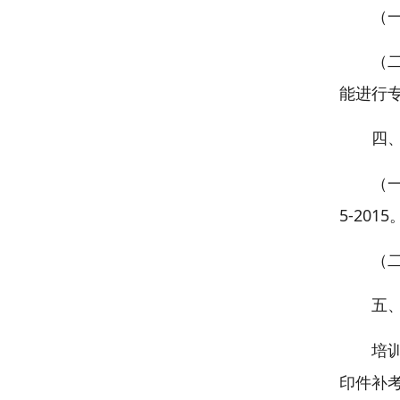
（
（
能进行
四
（一
5-2015
（
五
培训
印件补考