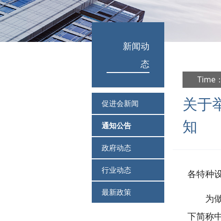
新闻动
态
Time：
关于
促进会新闻
知
通知公告
政府动态
行业动态
各特种
最新政策
为
下简称中