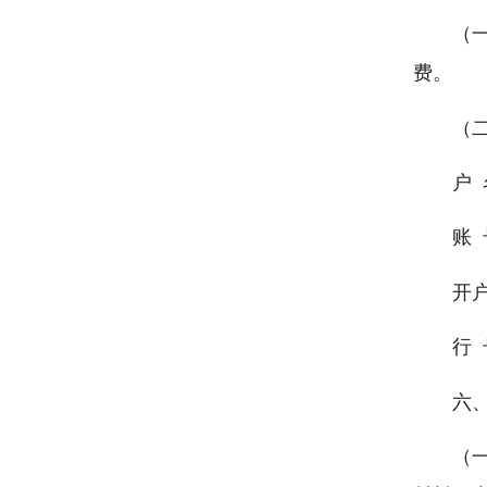
（
费。
（
户
账 
开
行 
六
（